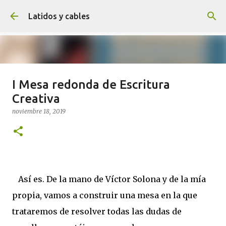
Ir al contenido principal
Latidos y cables
I Mesa redonda de Escritura
7 trucos (probados) para exprimir
Creativa
tu Kindle en 2026
noviembre 18, 2019
febrero 22, 2026
0
Así es. De la mano de Víctor Solona y de la mía
propia, vamos a construir una mesa en la que
trataremos de resolver todas las dudas de