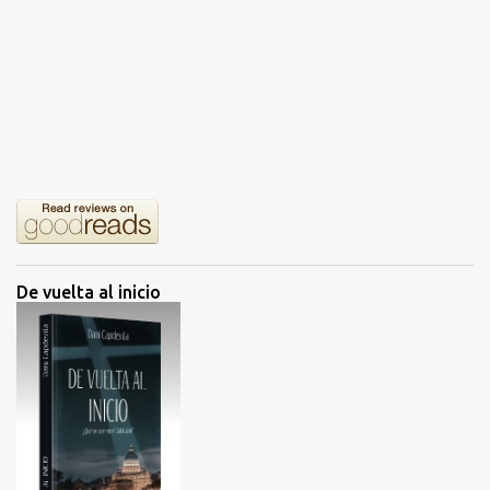
o
s
De vuelta al inicio