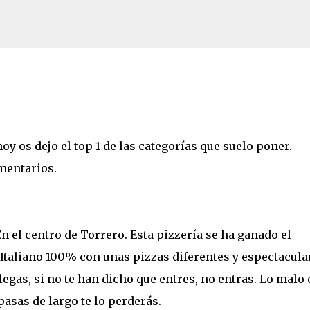
Ir al contenido principal
imir tu Kindle en 2026
y os dejo el top 1 de las categorías que suelo poner.
mentarios.
n el centro de Torrero. Esta pizzería se ha ganado el
Italiano 100% con unas pizzas diferentes y espectacula
legas, si no te han dicho que entres, no entras. Lo malo 
 pasas de largo te lo perderás.