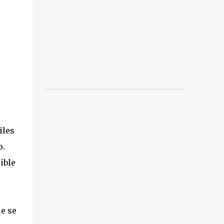
iles
o.
ible
ue se