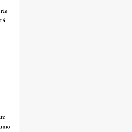
a
oria
rá
sto
nsumo