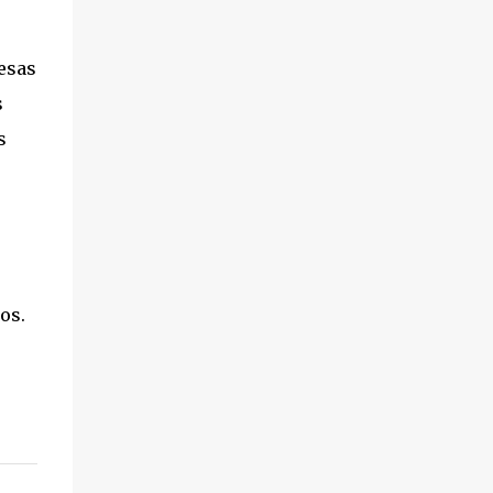
esas
s
s
os.