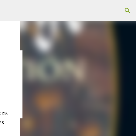
res.
es