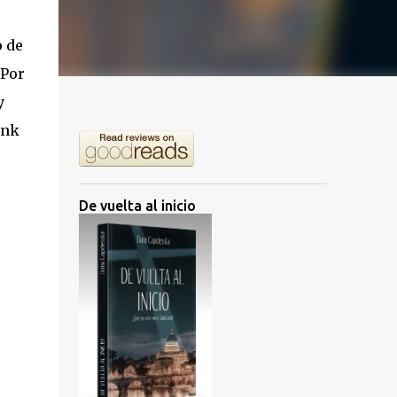
o de
 Por
y
ink
De vuelta al inicio