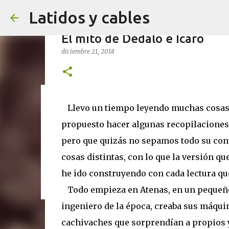
Latidos y cables
El mito de Dédalo e Ícaro
diciembre 21, 2018
7 trucos (probados) para expr
Llevo un tiempo leyendo muchas cosas r
febrero 22, 2026
propuesto hacer algunas recopilaciones 
0
pero que quizás no sepamos todo su cont
cosas distintas, con lo que la versión qu
he ido construyendo con cada lectura qu
Todo empieza en Atenas, en un pequeño 
ingeniero de la época, creaba sus máqui
cachivaches que sorprendían a propios y 