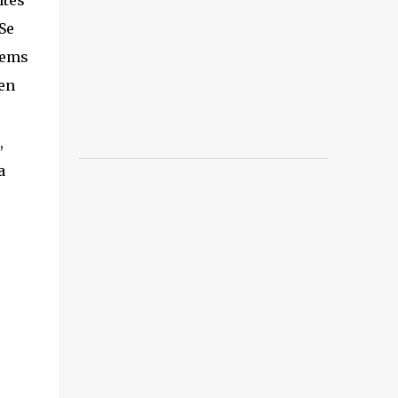
ntes
Se
olems
en
,
a