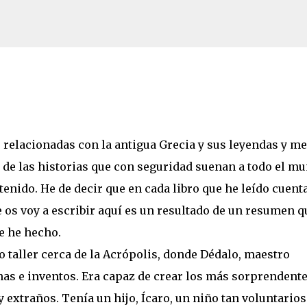
Ir al contenido principal
imir tu Kindle en 2026
elacionadas con la antigua Grecia y sus leyendas y me
de las historias que con seguridad suenan a todo el mu
enido. He de decir que en cada libro que he leído cuent
e os voy a escribir aquí es un resultado de un resumen q
e he hecho.
taller cerca de la Acrópolis, donde Dédalo, maestro
nas e inventos. Era capaz de crear los más sorprendent
extraños. Tenía un hijo, Ícaro, un niño tan voluntario