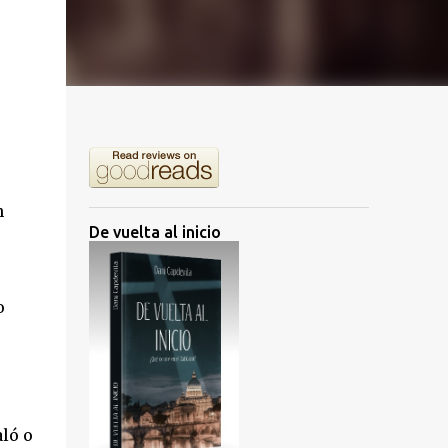
n
De vuelta al inicio
o
aló o