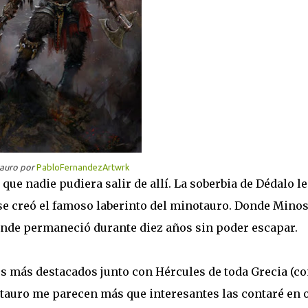
auro por
PabloFernandezArtwrk
e nadie pudiera salir de allí. La soberbia de Dédalo le
 se creó el famoso laberinto del minotauro. Donde Minos
donde permaneció durante diez años sin poder escapar.
es más destacados junto con Hércules de toda Grecia (c
otauro me parecen más que interesantes las contaré en 