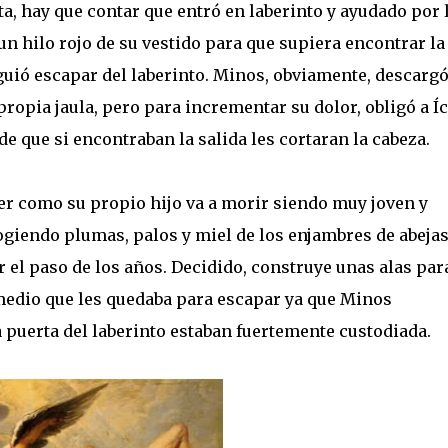
ta, hay que contar que entró en laberinto y ayudado por 
un hilo rojo de su vestido para que supiera encontrar la
guió escapar del laberinto. Minos, obviamente, descargó
propia jaula, pero para incrementar su dolor, obligó a Í
de que si encontraban la salida les cortaran la cabeza.
er como su propio hijo va a morir siendo muy joven y
ogiendo plumas, palos y miel de los enjambres de abeja
 el paso de los años. Decidido, construye unas alas para
o medio que les quedaba para escapar ya que Minos
la puerta del laberinto estaban fuertemente custodiada.