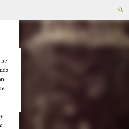
 he
ndo,
an
ue
es
so