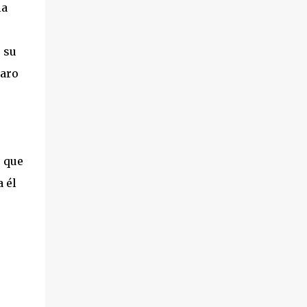
la
 su
caro
s que
 él