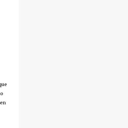
que
to
 en