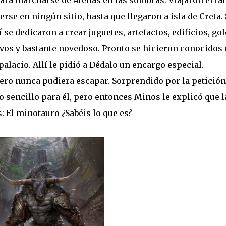
para marcharse de Atenas en las sombras. Viajaron erra
rse en ningún sitio, hasta que llegaron a isla de Creta. 
í se dedicaron a crear juguetes, artefactos, edificios, g
ivos y bastante novedoso. Pronto se hicieron conocidos 
 palacio. Allí le pidió a Dédalo un encargo especial.
nero nunca pudiera escapar. Sorprendido por la petición
do sencillo para él, pero entonces Minos le explicó que l
: El minotauro ¿Sabéis lo que es?