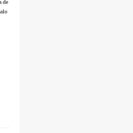
a de
alo