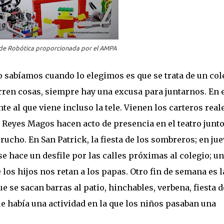
 de Robótica proporcionada por el AMPA
 sabíamos cuando lo elegimos es que se trata de un col
ren cosas, siempre hay una excusa para juntarnos. En 
te al que viene incluso la tele. Vienen los carteros real
 Reyes Magos hacen acto de presencia en el teatro junt
ucho. En San Patrick, la fiesta de los sombreros; en ju
e hace un desfile por las calles próximas al colegio; un
 los hijos nos retan a los papas. Otro fin de semana es l
e se sacan barras al patio, hinchables, verbena, fiesta d
e había una actividad en la que los niños pasaban una