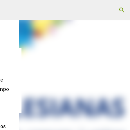
de
empo
tos