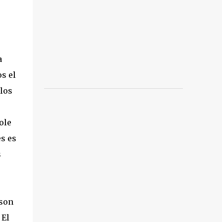
a
s el
 los
ole
es es
s
 son
 El