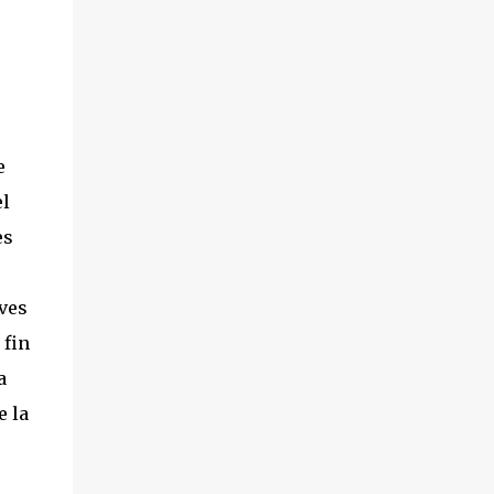
e
el
es
o
eves
 fin
a
e la